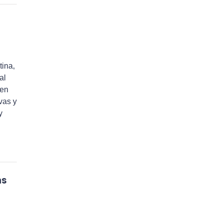
ina,
al
 en
vas y
y
as