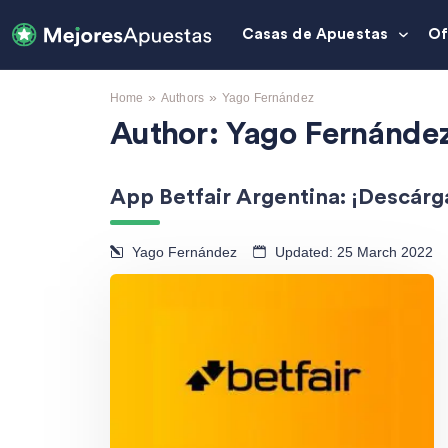
Casas de Apuestas
Of
»
»
Home
Authors
Yago Fernández
Author:
Yago Fernánde
App Betfair Argentina: ¡descárg
Yago Fernández
Updated: 25 March 2022