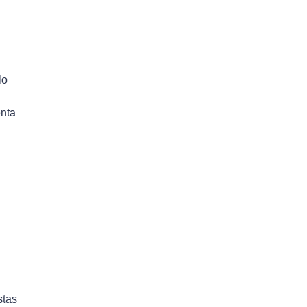
lo
enta
stas