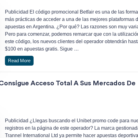
Publicidad El código promocional Betfair es una de las form
más prácticas de acceder a una de las mejores plataformas 
apuestas en Argentina. ¿Por qué? Las razones son muy vari
Pero para comenzar, podemos remarcar que con la utilizació
este código, los nuevos clientes del operador obtendrán hast
$100 en apuestas gratis. Sigue …
Read More
consigue Acceso Total A Sus Mercados De
Publicidad ¿Llegas buscando el Unibet promo code para nu
registros en la página de este operador? La marca gestionad
Trannel International Ltd ya permite hacer apuestas deportiva