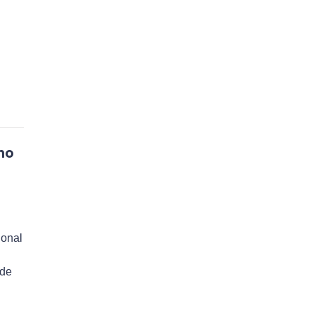
no
ional
 de