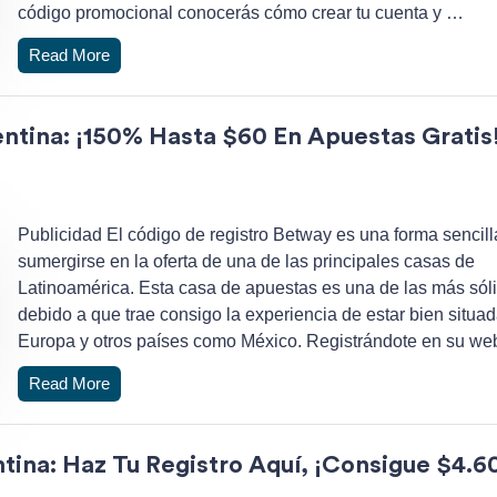
código promocional conocerás cómo crear tu cuenta y …
Read More
ntina: ¡150% Hasta $60 En Apuestas Gratis
Publicidad El código de registro Betway es una forma sencill
sumergirse en la oferta de una de las principales casas de
Latinoamérica. Esta casa de apuestas es una de las más sól
debido a que trae consigo la experiencia de estar bien situa
Europa y otros países como México. Registrándote en su w
Read More
ina: Haz Tu Registro Aquí, ¡consigue $4.6