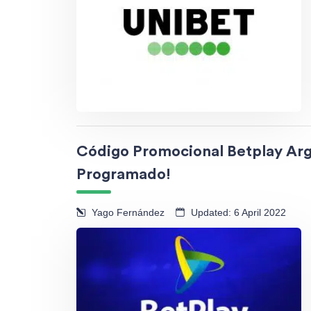
Código Promocional Betplay Arg
Programado!
Yago Fernández
Updated: 6 April 2022