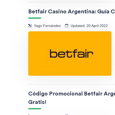
Betfair Casino Argentina: Guía 
Yago Fernández
Updated: 20 April 2022
Código Promocional Betfair Arg
Gratis!