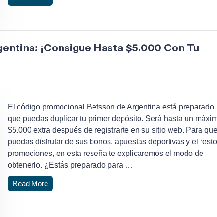
entina: ¡Consigue Hasta $5.000 Con Tu
El código promocional Betsson de Argentina está preparado
que puedas duplicar tu primer depósito. Será hasta un máxi
$5.000 extra después de registrarte en su sitio web. Para qu
puedas disfrutar de sus bonos, apuestas deportivas y el rest
promociones, en esta reseña te explicaremos el modo de
obtenerlo. ¿Estás preparado para …
Read More