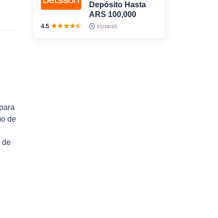
Depósito Hasta
ARS 100,000
4.5
01/28/25
 para
mo de
e
o de