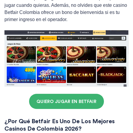
jugar cuando quieras. Además, no olvides que este casino
Betfair Colombia ofrece un bono de bienvenida si es tu
primer ingreso en el operador.
QUIERO JUGAR EN BETFAIR
¿Por Qué Betfair Es Uno De Los Mejores
Casinos De Colombia 2026?