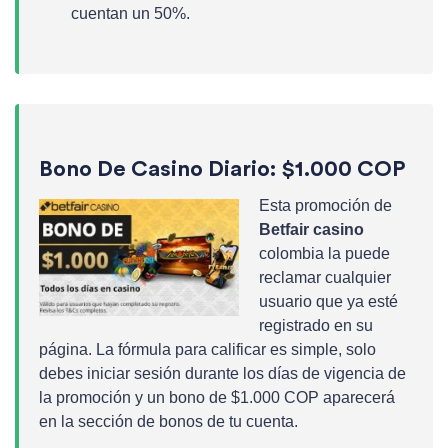
cuentan un 50%.
Bono De Casino Diario: $1.000 COP
Esta promoción de
Betfair casino
colombia la puede
reclamar cualquier
usuario que ya esté
registrado en su
página. La fórmula para calificar es simple, solo
debes iniciar sesión durante los días de vigencia de
la promoción y un bono de $1.000 COP aparecerá
en la sección de bonos de tu cuenta.