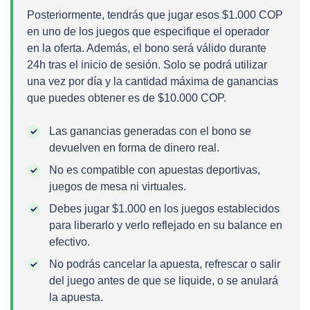
Posteriormente, tendrás que jugar esos $1.000 COP
en uno de los juegos que especifique el operador
en la oferta. Además, el bono será válido durante
24h tras el inicio de sesión. Solo se podrá utilizar
una vez por día y la cantidad máxima de ganancias
que puedes obtener es de $10.000 COP.
Las ganancias generadas con el bono se
devuelven en forma de dinero real.
No es compatible con apuestas deportivas,
juegos de mesa ni virtuales.
Debes jugar $1.000 en los juegos establecidos
para liberarlo y verlo reflejado en su balance en
efectivo.
No podrás cancelar la apuesta, refrescar o salir
del juego antes de que se liquide, o se anulará
la apuesta.