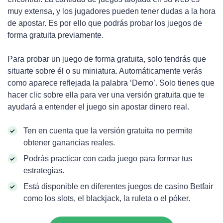
muy extensa, y los jugadores pueden tener dudas a la hora
de apostar. Es por ello que podrás probar los juegos de
forma gratuita previamente.
Para probar un juego de forma gratuita, solo tendrás que
situarte sobre él o su miniatura. Automáticamente verás
como aparece reflejada la palabra ‘Demo’. Solo tienes que
hacer clic sobre ella para ver una versión gratuita que te
ayudará a entender el juego sin apostar dinero real.
Ten en cuenta que la versión gratuita no permite
obtener ganancias reales.
Podrás practicar con cada juego para formar tus
estrategias.
Está disponible en diferentes juegos de casino Betfair
como los slots, el blackjack, la ruleta o el póker.