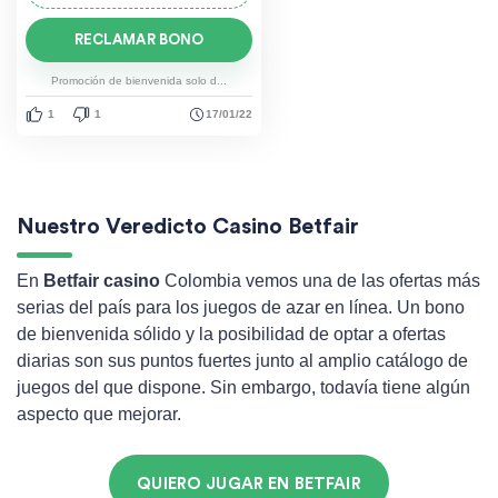
RECLAMAR BONO
Promoción de bienvenida solo d...
17/01/22
1
1
Nuestro Veredicto Casino Betfair
En
Betfair casino
Colombia vemos una de las ofertas más
serias del país para los juegos de azar en línea. Un bono
de bienvenida sólido y la posibilidad de optar a ofertas
diarias son sus puntos fuertes junto al amplio catálogo de
juegos del que dispone. Sin embargo, todavía tiene algún
aspecto que mejorar.
QUIERO JUGAR EN BETFAIR