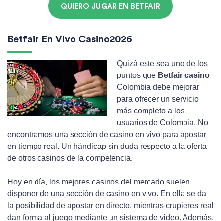
QUIERO JUGAR EN BETFAIR
Betfair En Vivo Casino2026
Quizá este sea uno de los
puntos que
Betfair casino
Colombia debe mejorar
para ofrecer un servicio
más completo a los
usuarios de Colombia. No
encontramos una sección de casino en vivo para apostar
en tiempo real. Un hándicap sin duda respecto a la oferta
de otros casinos de la competencia.
Hoy en día, los mejores casinos del mercado suelen
disponer de una sección de casino en vivo. En ella se da
la posibilidad de apostar en directo, mientras crupieres real
dan forma al juego mediante un sistema de video. Además,