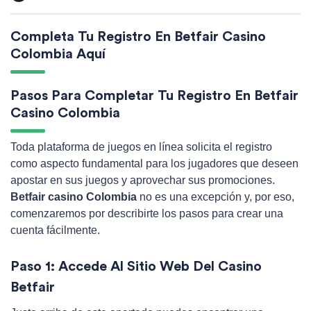
Completa Tu Registro En Betfair Casino
Colombia Aquí
Pasos Para Completar Tu Registro En Betfair
Casino Colombia
Toda plataforma de juegos en línea solicita el registro
como aspecto fundamental para los jugadores que deseen
apostar en sus juegos y aprovechar sus promociones.
Betfair casino Colombia
no es una excepción y, por eso,
comenzaremos por describirte los pasos para crear una
cuenta fácilmente.
Paso 1: Accede Al Sitio Web Del Casino
Betfair