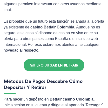
algunos permiten interactuar con otros usuarios mediante
chat.
Es probable que un futuro esta función se añada a la oferta
ya existente de
casino Betfair Colombia.
Aunque no es
seguro, esta casa sí dispone de casino en vivo entre su
oferta para otros países como España o en su sitio web
internacional. Por eso, estaremos atentos ante cualquier
novedad al respecto.
QUIERO JUGAR EN BETFAIR
Métodos De Pago: Descubre Cómo
Depositar Y Retirar
Para hacer un depósito en
Betfair casino Colombia,
inicia sesión en tu cuenta y dirígete al apartado ‘Recargar’.