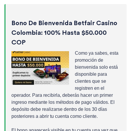
Bono De Bienvenida Betfair Casino
Colombia: 100% Hasta $50.000
COP
Como ya sabes, esta
promoción de
bienvenida solo está
disponible para
clientes que se
registren en el
operador. Para recibirla, deberás hacer un primer
ingreso mediante los métodos de pago válidos. El
depósito debe realizarse dentro de los 30 días
posteriores a abrir tu cuenta como cliente.
El bono aparecerá visible en tu cuenta una vez que