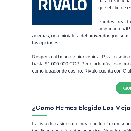
para crear tu pa
que el cliente 
Puedes crear tu
americana, VIP 
además, una miniatura del proveedor que sumi
las opciones.
Respecto al bono de bienvenida, Rivalo casino 
hasta $1.000.000 COP. Pero, además, este bono
como jugador de casino. Rivalo cuenta con Clu
QU
¿Cómo Hemos Elegido Los Mejor
La lista de casinos en línea que te ofrecen la po
justificada en diferentes aspectos. Nuestro anál