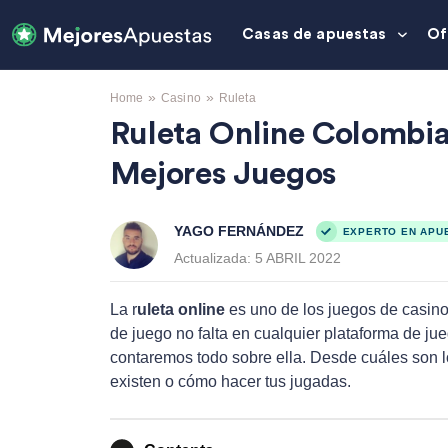
Casas de apuestas
Of
»
»
Home
Casino
Ruleta
Ruleta Online Colombi
Mejores Juegos
YAGO FERNÁNDEZ
EXPERTO EN APU
Actualizada:
5 ABRIL 2022
La r
uleta online
es uno de los juegos de casin
de juego no falta en cualquier plataforma de ju
contaremos todo sobre ella. Desde cuáles son 
existen o cómo hacer tus jugadas.