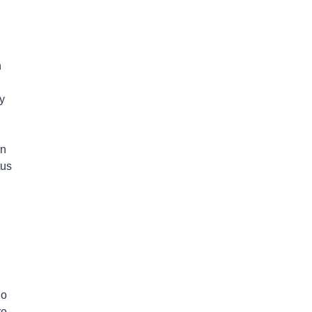
n
y
en
tus
go
ro