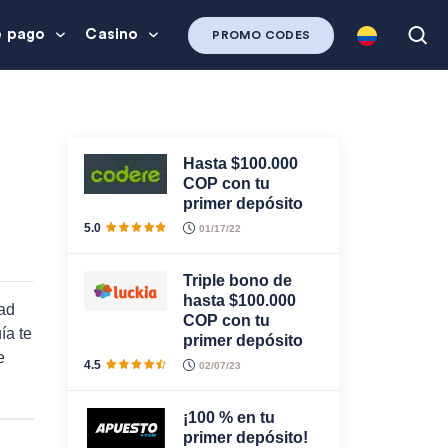
e pago
Casino
PROMO CODES
Hasta $100.000
COP con tu
primer depósito
5.0
01/17/22
Triple bono de
hasta $100.000
ad
COP con tu
ía te
primer depósito
e
4.5
02/07/23
¡100 % en tu
primer depósito!