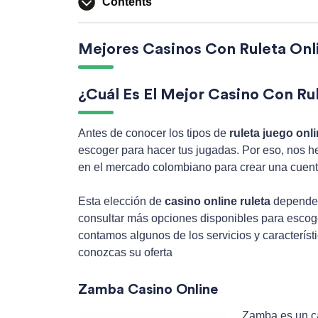
Contents
Mejores Casinos Con Ruleta Onl
¿Cuál Es El Mejor Casino Con R
Antes de conocer los tipos de
r
uleta juego onl
escoger para hacer tus jugadas. Por eso, nos 
en el mercado colombiano para crear una cuenta
Esta elección de
casino online ruleta
dependerá
consultar más opciones disponibles para escoge
contamos algunos de los servicios y característ
conozcas su oferta
Zamba Casino Online
Zamba es un ca