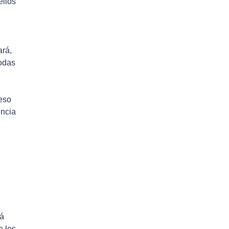
ellos
ará,
odas
eso
encia
á
e los