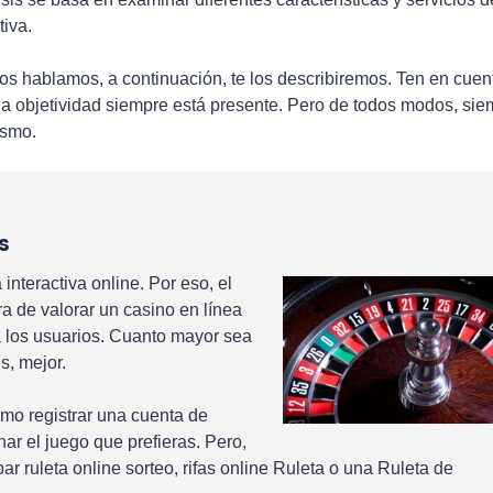
iva.
cios hablamos, a continuación, te los describiremos. Ten en cuen
 la objetividad siempre está presente. Pero de todos modos, sie
ismo.
s
 interactiva online. Por eso, el
a de valorar un casino en línea
 los usuarios. Cuanto mayor sea
s, mejor.
omo registrar una cuenta de
nar el juego que prefieras. Pero,
r ruleta online sorteo, rifas online Ruleta o una Ruleta de