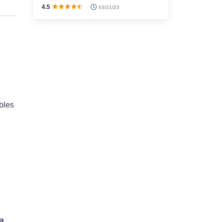
4.5
02/21/23
bles
a