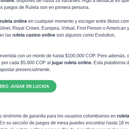
 online
, dispones de hasta 18 variantes. Algo a destacar es que
s juegos de Ruleta son en primera persona.
ruleta online
en cualquier momento y escoger entre títulos co
ilver, Royal Crown, Europea, Virtual, First Person o American 
an las
ruleta casino online
son algunos como Evolution,
 bienvenida con un monto de hasta $100.000 COP. Pero además, 
s por cada $5.000 COP al
jugar ruleta online.
Esta plataforma 
 apostar presencialmente.
ERO JUGAR EN LUCKIA
s sinónimo de garantía para los usuarios colombianos en
rulet
En su sección de juegos de mesa puedes encontrar hasta 18 