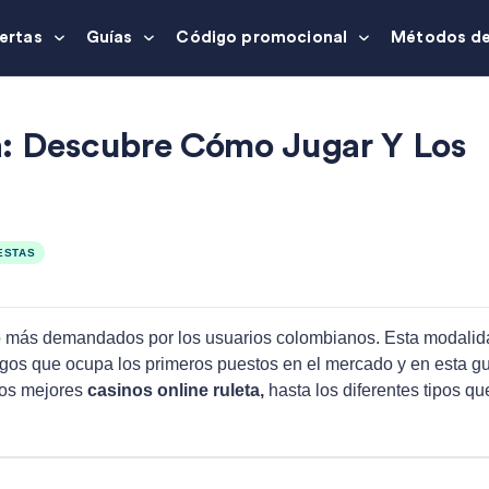
ertas
Guías
Código promocional
Métodos d
a: Descubre Cómo Jugar Y Los
ESTAS
o más demandados por los usuarios colombianos. Esta modalid
egos que ocupa los primeros puestos en el mercado y en esta gu
los mejores
casinos online ruleta,
hasta los diferentes tipos qu