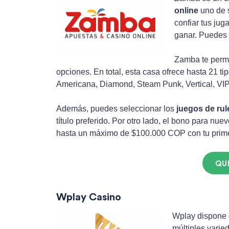
online
uno de 
confiar tus jug
ganar. Puedes 
Zamba te permi
opciones. En total, esta casa ofrece hasta 21 tip
Americana, Diamond, Steam Punk, Vertical, VIP,
Además, puedes seleccionar los
juegos de rul
título preferido. Por otro lado, el bono para 
hasta un máximo de $100.000 COP con tu prime
QU
Wplay Casino
Wplay dispone d
múltiples varie