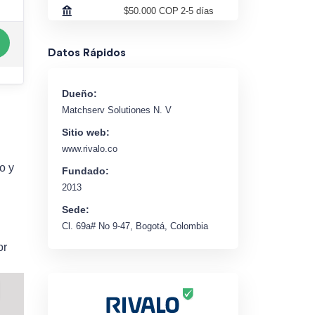
$50.000 COP
2-5 días
Datos Rápidos
Dueño:
Matchserv Solutiones N. V
Sitio web:
www.rivalo.co
o y
Fundado:
2013
Sede:
Cl. 69a# No 9-47, Bogotá, Colombia
or