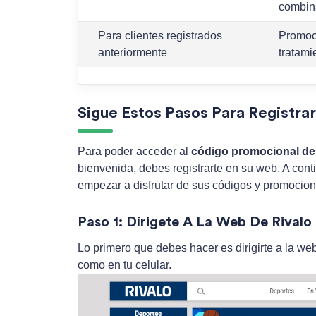
combin
Para clientes registrados
Promoc
anteriormente
tratami
Sigue Estos Pasos Para Registra
Para poder acceder al
código promocional de
bienvenida, debes registrarte en su web. A cont
empezar a disfrutar de sus códigos y promocion
Paso 1: Dírigete A La Web De Rival
Lo primero que debes hacer es dirigirte a la we
como en tu celular.