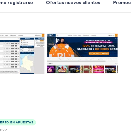
mo registrarse
Ofertas nuevos clientes
Promoc
ERTO EN APUESTAS
2022