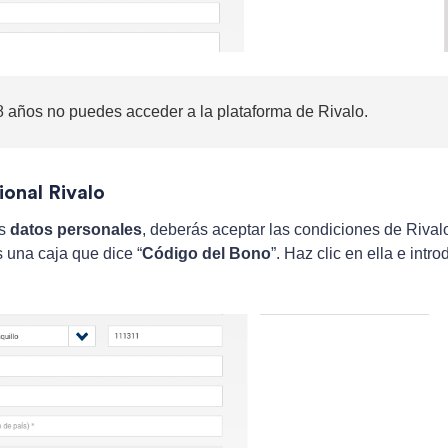
 años no puedes acceder a la plataforma de Rivalo.
onal Rivalo
us
datos personales
, deberás aceptar las condiciones de Rival
s una caja que dice “
Código del Bono
”. Haz clic en ella e intr