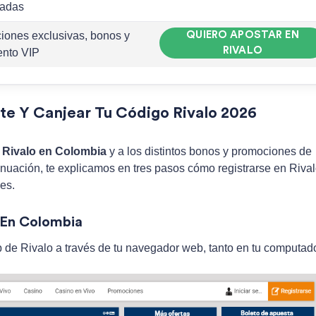
adas
iones exclusivas, bonos y
QUIERO APOSTAR EN
RIVALO
ento VIP
rte Y Canjear Tu Código Rivalo 2026
 Rivalo en Colombia
y a los distintos bonos y promociones de
inuación, te explicamos en tres pasos cómo registrarse en Rival
es.
o En Colombia
b de Rivalo a través de tu navegador web, tanto en tu computad