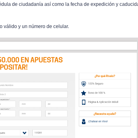
 cédula de ciudadanía así como la fecha de expedición y caducid
o válido y un número de celular.