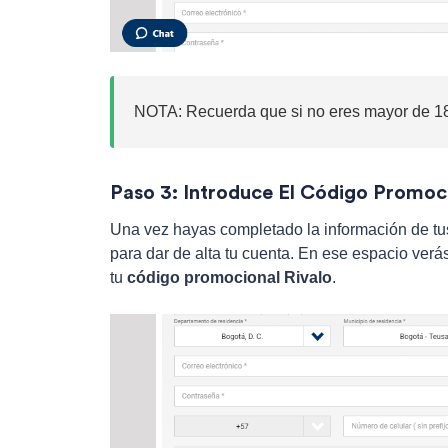
NOTA: Recuerda que si no eres mayor de 18
Paso 3: Introduce El Código Promoci
Una vez hayas completado la información de t
para dar de alta tu cuenta. En ese espacio verá
tu
código promocional Rivalo
.