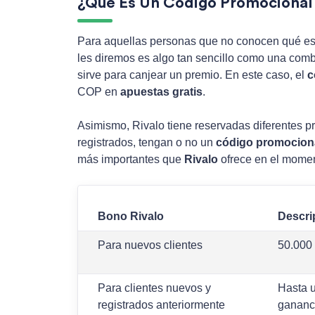
¿Qué Es Un Código Promocional 
Para aquellas personas que no conocen qué es 
les diremos es algo tan sencillo como una combi
sirve para canjear un premio. En este caso, el
c
COP en
apuestas gratis
.
Asimismo, Rivalo tiene reservadas diferentes p
registrados, tengan o no un
código promocion
más importantes que
Rivalo
ofrece en el moment
Bono Rivalo
Descri
Para nuevos clientes
50.000 
Para clientes nuevos y
Hasta 
registrados anteriormente
gananc