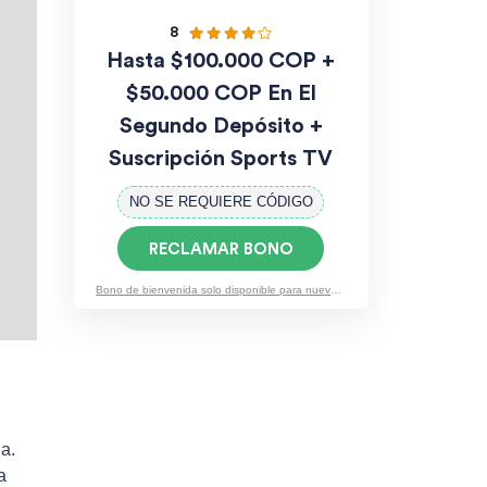
8
Hasta $100.000 COP +
$50.000 COP En El
Segundo Depósito +
Suscripción Sports TV
NO SE REQUIERE CÓDIGO
RECLAMAR BONO
Bono de bienvenida solo disponible para nuevos
usuarios en Colombia. Depósito mínimo $50.000
COP. Se aplican T&C. +18
a.
a