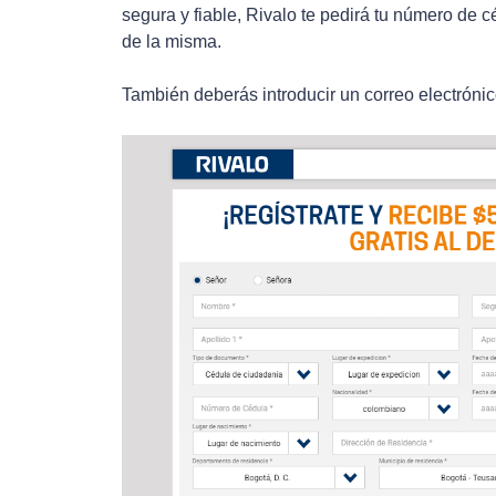
segura y fiable, Rivalo te pedirá tu número de
de la misma.
También deberás introducir un correo electrónic