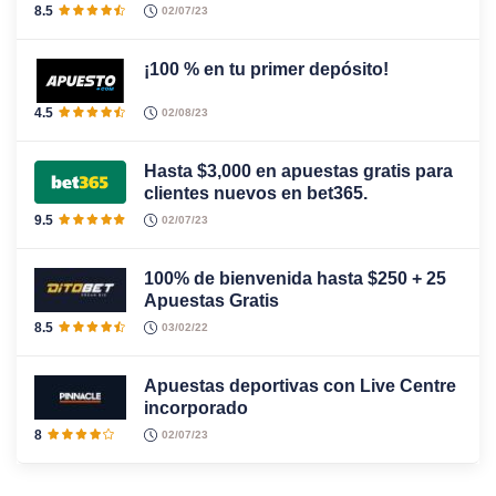
8.5
02/07/23
¡100 % en tu primer depósito!
4.5
02/08/23
Hasta $3,000 en apuestas gratis para
clientes nuevos en bet365.
9.5
02/07/23
100% de bienvenida hasta $250 + 25
Apuestas Gratis
8.5
03/02/22
Apuestas deportivas con Live Centre
incorporado
8
02/07/23