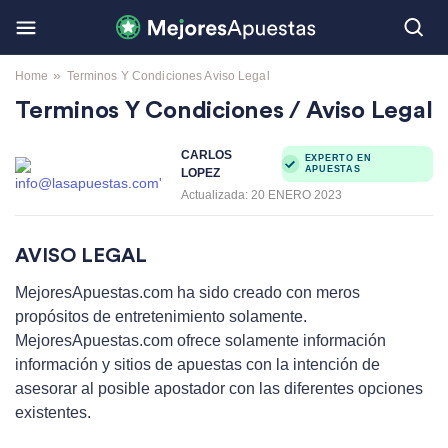
»
Home
Terminos Y Condiciones Aviso Legal
Terminos Y Condiciones / Aviso Legal
CARLOS
EXPERTO EN
APUESTAS
LOPEZ
Actualizada:
20 ENERO 2023
AVISO LEGAL
MejoresApuestas.com ha sido creado con meros
propósitos de entretenimiento solamente.
MejoresApuestas.com ofrece solamente información
información y sitios de apuestas con la intención de
asesorar al posible apostador con las diferentes opciones
existentes.