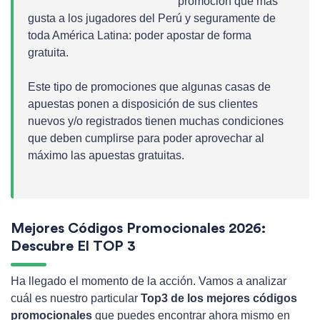
promoción que más
gusta a los jugadores del Perú y seguramente de
toda América Latina: poder apostar de forma
gratuita.
Este tipo de promociones que algunas casas de
apuestas ponen a disposición de sus clientes
nuevos y/o registrados tienen muchas condiciones
que deben cumplirse para poder aprovechar al
máximo las apuestas gratuitas.
Mejores Códigos Promocionales 2026:
Descubre El TOP 3
Ha llegado el momento de la acción. Vamos a analizar
cuál es nuestro particular
Top3 de los mejores códigos
promocionales
que puedes encontrar ahora mismo en