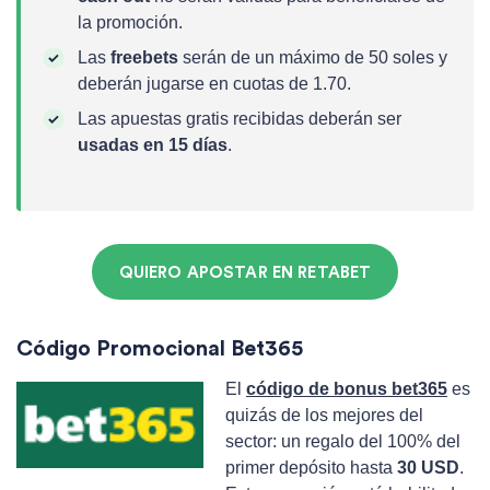
la promoción.
Las
freebets
serán de un máximo de 50 soles y
deberán jugarse en cuotas de 1.70.
Las apuestas gratis recibidas deberán ser
usadas en 15 días
.
QUIERO APOSTAR EN RETABET
Código Promocional Bet365
El
código de bonus bet365
es
quizás de los mejores del
sector: un regalo del 100% del
primer depósito hasta
30 USD
.