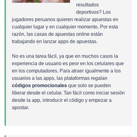
resultados
deportivos? Los
jugadores peruanos quieren realizar apuestas en
cualquier lugar y en cualquier momento. Por esta
razón, las casas de apuestas online están
trabajando en lanzar apps de apuestas.
No es una tarea fácil, ya que en muchos casos la
experiencia de usuario es peor en los celulares que
en los computadores. Para atraer igualmente a los
usuarios a las apps, las plataformas regalan
códigos promocionales
que solo se pueden
liberar desde el celular. Tan fácil como iniciar sesión
desde la app, introducir el código y empezar a
apostar.