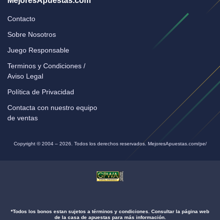
MejoresApuestas.com
Contacto
Sobre Nosotros
Juego Responsable
Terminos y Condiciones /
Aviso Legal
Política de Privacidad
Contacta con nuestro equipo
de ventas
Copyright © 2004 – 2026. Todos los derechos reservados. MejoresApuestas.com/pe/
*Todos los bonos estan sujetos a términos y condiciones. Consultar la página web
de la casa de apuestas para más información.