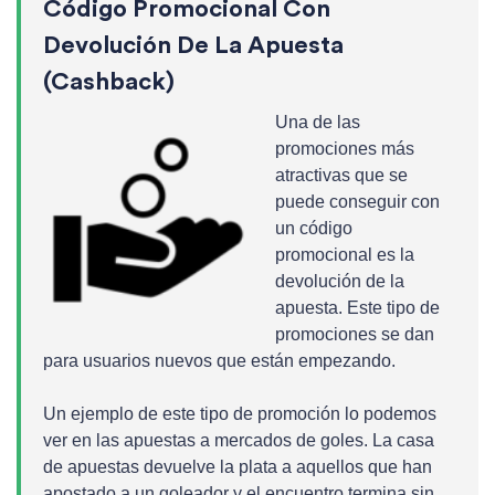
Código Promocional Con
Devolución De La Apuesta
(cashback)
Una de las
promociones más
atractivas que se
puede conseguir con
un código
promocional es la
devolución de la
apuesta. Este tipo de
promociones se dan
para usuarios nuevos que están empezando.
Un ejemplo de este tipo de promoción lo podemos
ver en las apuestas a mercados de goles. La casa
de apuestas devuelve la plata a aquellos que han
apostado a un goleador y el encuentro termina sin