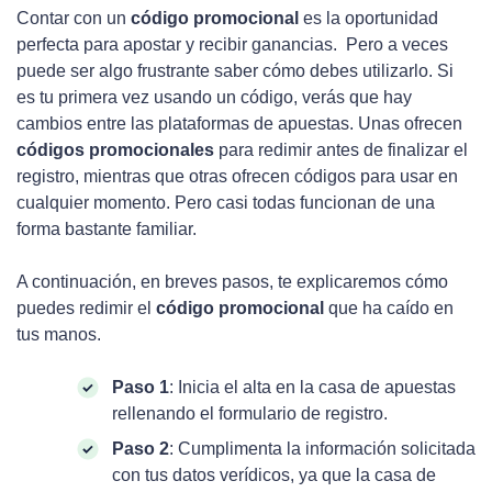
Contar con un
código promocional
es la oportunidad
perfecta para apostar y recibir ganancias. Pero a veces
puede ser algo frustrante saber cómo debes utilizarlo. Si
es tu primera vez usando un código, verás que hay
cambios entre las plataformas de apuestas. Unas ofrecen
códigos promocionales
para redimir antes de finalizar el
registro, mientras que otras ofrecen códigos para usar en
cualquier momento. Pero casi todas funcionan de una
forma bastante familiar.
A continuación, en breves pasos, te explicaremos cómo
puedes redimir el
código promocional
que ha caído en
tus manos.
Paso 1
: Inicia el alta en la casa de apuestas
rellenando el formulario de registro.
Paso 2
: Cumplimenta la información solicitada
con tus datos verídicos, ya que la casa de