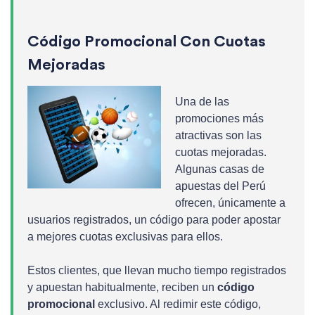
Código Promocional Con Cuotas
Mejoradas
Una de las
promociones más
atractivas son las
cuotas mejoradas.
Algunas casas de
apuestas del Perú
ofrecen, únicamente a
usuarios registrados, un código para poder apostar
a mejores cuotas exclusivas para ellos.
Estos clientes, que llevan mucho tiempo registrados
y apuestan habitualmente, reciben un
código
promocional
exclusivo. Al redimir este código,