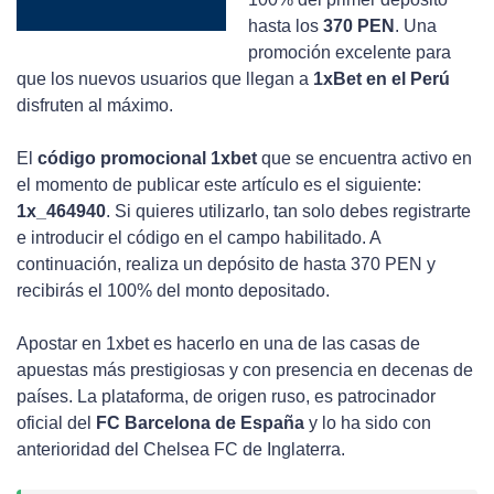
hasta los
370 PEN
. Una
promoción excelente para
que los nuevos usuarios que llegan a
1xBet en el Perú
disfruten al máximo.
El
código promocional 1xbet
que se encuentra activo en
el momento de publicar este artículo es el siguiente:
1x_464940
. Si quieres utilizarlo, tan solo debes registrarte
e introducir el código en el campo habilitado. A
continuación, realiza un depósito de hasta 370 PEN y
recibirás el 100% del monto depositado.
Apostar en 1xbet es hacerlo en una de las casas de
apuestas más prestigiosas y con presencia en decenas de
países. La plataforma, de origen ruso, es patrocinador
oficial del
FC Barcelona de España
y lo ha sido con
anterioridad del Chelsea FC de Inglaterra.