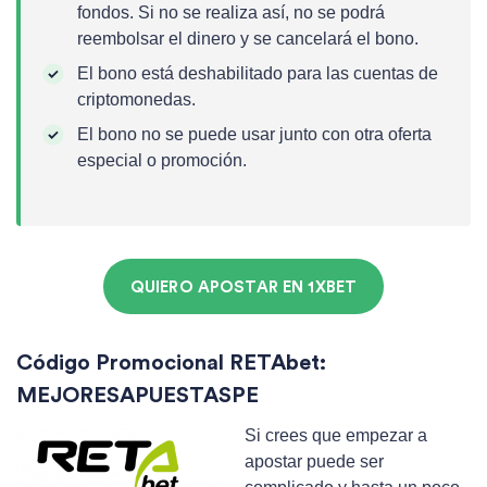
fondos. Si no se realiza así, no se podrá
reembolsar el dinero y se cancelará el bono.
El bono está deshabilitado para las cuentas de
criptomonedas.
El bono no se puede usar junto con otra oferta
especial o promoción.
QUIERO APOSTAR EN 1XBET
Código Promocional RETAbet:
MEJORESAPUESTASPE
Si crees que empezar a
apostar puede ser