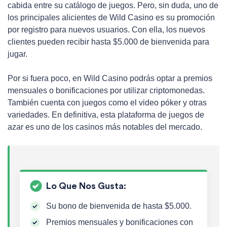
cabida entre su catálogo de juegos. Pero, sin duda, uno de
los principales alicientes de Wild Casino es su promoción
por registro para nuevos usuarios. Con ella, los nuevos
clientes pueden recibir hasta $5.000 de bienvenida para
jugar.
Por si fuera poco, en Wild Casino podrás optar a premios
mensuales o bonificaciones por utilizar criptomonedas.
También cuenta con juegos como el video póker y otras
variedades. En definitiva, esta plataforma de juegos de
azar es uno de los casinos más notables del mercado.
Lo Que Nos Gusta:
Su bono de bienvenida de hasta $5.000.
Premios mensuales y bonificaciones con