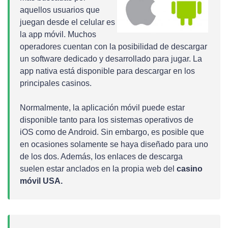
aquellos usuarios que
juegan desde el celular es
la app móvil. Muchos
operadores cuentan con la posibilidad de descargar
un software dedicado y desarrollado para jugar. La
app nativa está disponible para descargar en los
principales casinos.
Normalmente, la aplicación móvil puede estar
disponible tanto para los sistemas operativos de
iOS como de Android. Sin embargo, es posible que
en ocasiones solamente se haya diseñado para uno
de los dos. Además, los enlaces de descarga
suelen estar anclados en la propia web del
casino
móvil USA.