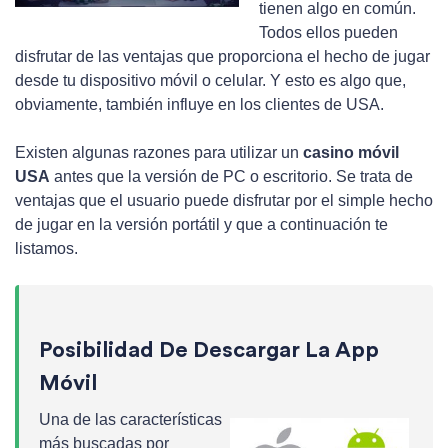
tienen algo en común.
Todos ellos pueden
disfrutar de las ventajas que proporciona el hecho de jugar
desde tu dispositivo móvil o celular. Y esto es algo que,
obviamente, también influye en los clientes de USA.
Existen algunas razones para utilizar un
casino móvil
USA
antes que la versión de PC o escritorio. Se trata de
ventajas que el usuario puede disfrutar por el simple hecho
de jugar en la versión portátil y que a continuación te
listamos.
Posibilidad De Descargar La App
Móvil
Una de las características
más buscadas por