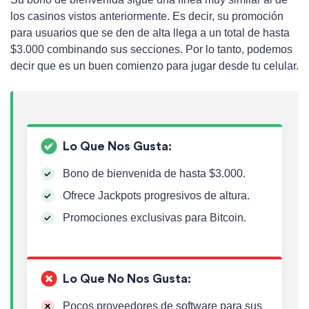
los casinos vistos anteriormente. Es decir, su promoción
para usuarios que se den de alta llega a un total de hasta
$3.000 combinando sus secciones. Por lo tanto, podemos
decir que es un buen comienzo para jugar desde tu celular.
Lo Que Nos Gusta:
Bono de bienvenida de hasta $3.000.
Ofrece Jackpots progresivos de altura.
Promociones exclusivas para Bitcoin.
Lo Que No Nos Gusta:
Pocos proveedores de software para sus