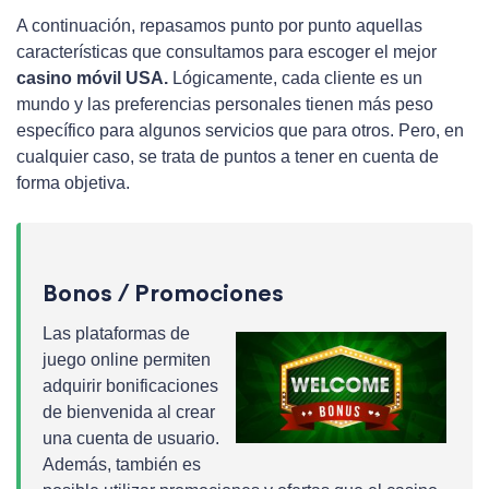
A continuación, repasamos punto por punto aquellas
características que consultamos para escoger el mejor
casino móvil USA.
Lógicamente, cada cliente es un
mundo y las preferencias personales tienen más peso
específico para algunos servicios que para otros. Pero, en
cualquier caso, se trata de puntos a tener en cuenta de
forma objetiva.
Bonos / Promociones
Las plataformas de
juego online permiten
adquirir bonificaciones
de bienvenida al crear
una cuenta de usuario.
Además, también es