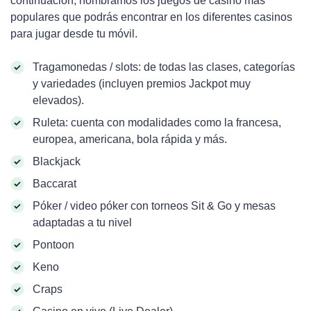
continuación, nombramos los juegos de casino más
populares que podrás encontrar en los diferentes casinos
para jugar desde tu móvil.
Tragamonedas / slots: de todas las clases, categorías
y variedades (incluyen premios Jackpot muy
elevados).
Ruleta: cuenta con modalidades como la francesa,
europea, americana, bola rápida y más.
Blackjack
Baccarat
Póker / video póker con torneos Sit & Go y mesas
adaptadas a tu nivel
Pontoon
Keno
Craps