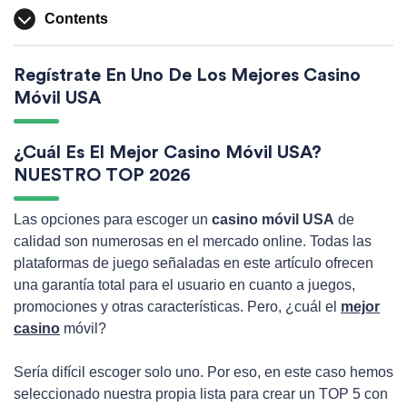
Contents
Regístrate En Uno De Los Mejores Casino
Móvil USA
¿Cuál Es El Mejor Casino Móvil USA?
NUESTRO TOP 2026
Las opciones para escoger un
casino móvil USA
de
calidad son numerosas en el mercado online. Todas las
plataformas de juego señaladas en este artículo ofrecen
una garantía total para el usuario en cuanto a juegos,
promociones y otras características. Pero, ¿cuál el
mejor
casino
móvil?
Sería difícil escoger solo uno. Por eso, en este caso hemos
seleccionado nuestra propia lista para crear un TOP 5 con