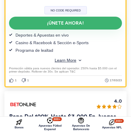
NO CODE REQUIRED
¡ÚNETE AHORA!
Deportes & Apuestas en vivo
Casino & Racebook & Sección e-Sports
Programa de lealtad
Learn More
Promoción válida para nuevos clientes del operador. 250% hasta $5.000 con el
primer depósito. Rollover de 30x. Se aplican T&C
17/03/23
1
1
4.0
Bono Del 100% Hasta $3.000 En Juegos
300+
200+
Casino
Apuestas Fútbol
Apuestas De
Bonos
Apuestas NFL
Espanol
Baloncesto