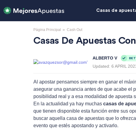
Casas de apuest
»
Página Principal
Cash Out
Casas De Apuestas Con
ALBERTO V
BET
Updated:
6 APRIL 202
Al apostar pensamos siempre en ganar el máxim
asegurar
una ganancia antes de que acabe el p
posibilidad real y a esa modalidad de apuesta 
En la actualidad ya hay muchas
casas de apue
que tienen disponible esta función entre sus op
buscar aquella casa de apuestas que lo ofrezca, 
evento que estés apostando y activarlo.