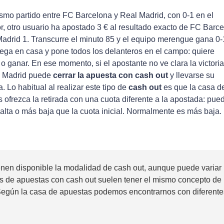
smo partido entre FC Barcelona y Real Madrid, con 0-1 en el
, otro usuario ha apostado 3 € al resultado exacto de FC Barc
adrid 1. Transcurre el minuto 85 y el equipo merengue gana 0-1
ega en casa y pone todos los delanteros en el campo: quiere
o ganar. En ese momento, si el apostante no ve clara la victoria
l Madrid puede
cerrar la apuesta con cash out
y llevarse su
. Lo habitual al realizar este tipo de
cash out
es que la casa d
 ofrezca la retirada con una cuota diferente a la apostada: pue
alta o más baja que la cuota inicial. Normalmente es más baja.
enen disponible la modalidad de cash out, aunque puede variar
s de apuestas con cash out suelen tener el mismo concepto de
Según la casa de apuestas podemos encontrarnos con diferente