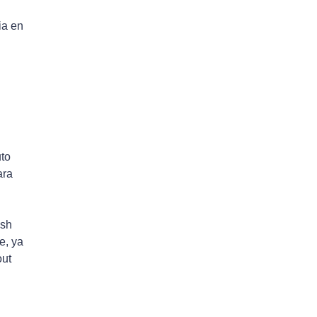
ia en
uto
ara
ash
e, ya
out