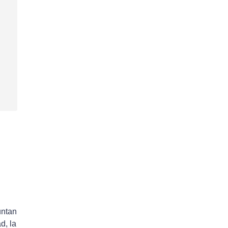
untan
d, la