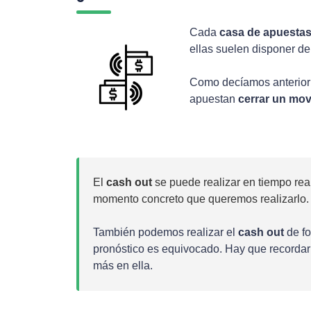
Cada
casa de apuestas
ellas suelen disponer de
Como decíamos anteriorme
apuestan
cerrar un mov
El
cash out
se puede realizar en tiempo real
momento concreto que queremos realizarlo.
También podemos realizar el
cash out
de fo
pronóstico es equivocado. Hay que recordar q
más en ella.