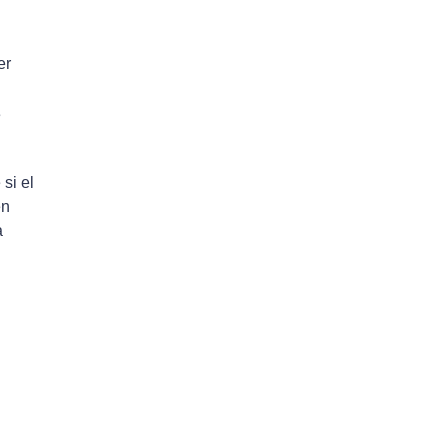
er
e
si el
én
a