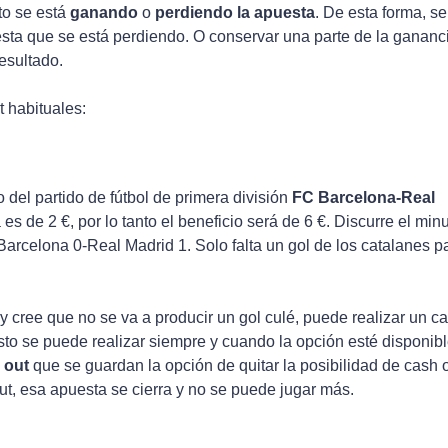
to se está
ganando
o
perdiendo la apuesta
. De esta forma, se
uesta que se está perdiendo. O conservar una parte de la gananc
esultado.
 habituales:
 del partido de fútbol de primera división
FC Barcelona-Real
es de 2 €, por lo tanto el beneficio será de 6 €. Discurre el min
 Barcelona 0-Real Madrid 1. Solo falta un gol de los catalanes p
y cree que no se va a producir un gol culé, puede realizar un c
sto se puede realizar siempre y cuando la opción esté disponibl
 out
que se guardan la opción de quitar la posibilidad de cash 
t, esa apuesta se cierra y no se puede jugar más.