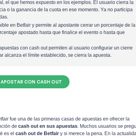
al, el que hemos expuesto en los ejemplos. El usuario cierra la
ia o la ganancia de la cuota en ese momento. Ya no participa
das.
ible en Betfair y permite al apostante cerrar un porcentaje de la
orcentaje apostado hasta que finalice el evento o hasta que
apuestas con cash out permiten al usuario configurar un cierre
r alcanza el límite establecido, se cierra la apuesta.
 APOSTAR CON CASH OUT
tfair fue una de las primeras casas de apuestas en ofrecer la
nción de
cash out en sus apuestas
. Muchos usuarios se preg
é es el
cash out de Betfair
y si merece la pena. En la actualida