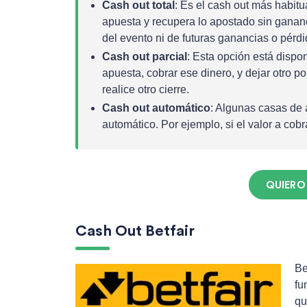
Cash out total
: Es el cash out más habitu
apuesta y recupera lo apostado sin gananc
del evento ni de futuras ganancias o pérdi
Cash out parcial
: Esta opción está dispon
apuesta, cobrar ese dinero, y dejar otro p
realice otro cierre.
Cash out automático
: Algunas casas de 
automático. Por ejemplo, si el valor a cobra
QUIERO
Cash Out Betfair
Be
fu
qu