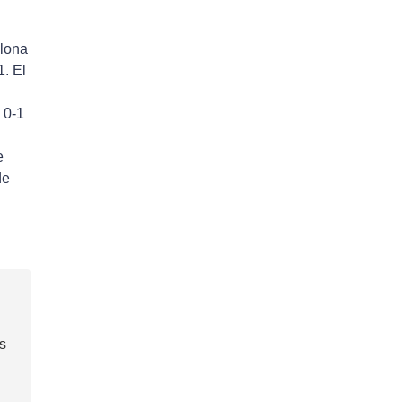
elona
. El
 0-1
e
de
s