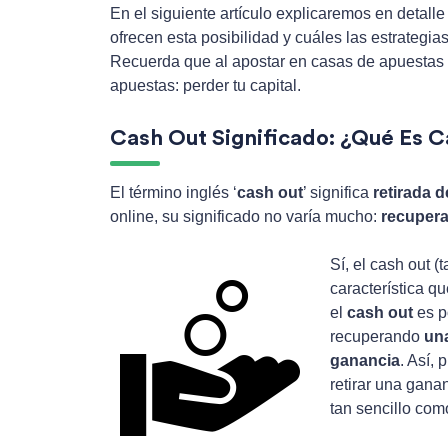
En el siguiente artículo explicaremos en detall
ofrecen esta posibilidad y cuáles las estrate
Recuerda que al apostar en casas de apuestas co
apuestas: perder tu capital.
Cash Out Significado: ¿qué Es 
El término inglés ‘
cash out
’ significa
retirada d
online, su significado no varía mucho:
recupera
Sí, el cash out 
característica q
el
cash out
es p
recuperando
una
ganancia
. Así,
retirar una gana
tan sencillo com