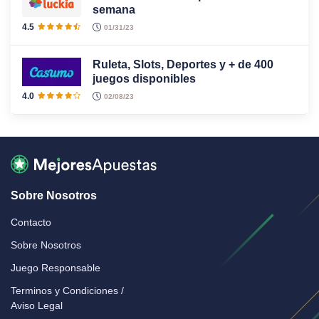
semana
4.5
01/31/23
Ruleta, Slots, Deportes y + de 400
juegos disponibles
4.0
02/08/23
Sobre Nosotros
Contacto
Sobre Nosotros
Juego Responsable
Terminos y Condiciones /
Aviso Legal