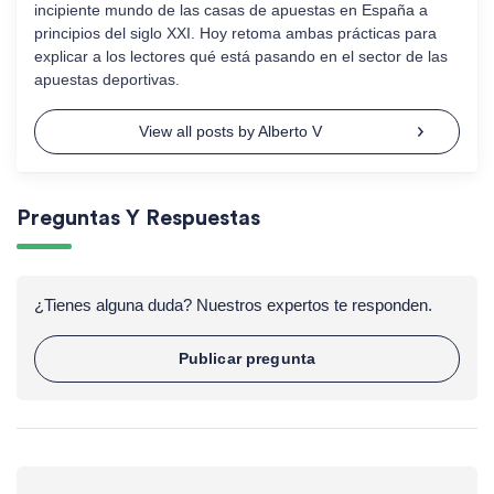
incipiente mundo de las casas de apuestas en España a
principios del siglo XXI. Hoy retoma ambas prácticas para
explicar a los lectores qué está pasando en el sector de las
apuestas deportivas.
View all posts by Alberto V
Preguntas Y Respuestas
¿Tienes alguna duda? Nuestros expertos te responden.
Publicar pregunta