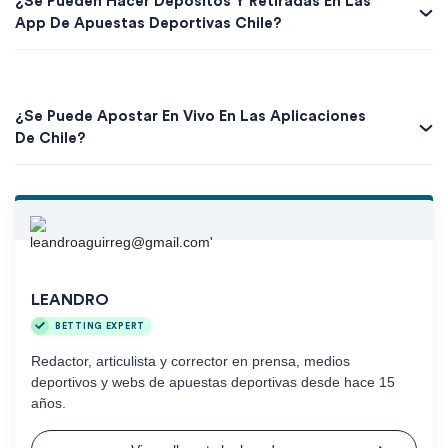
¿Se Pueden Hacer Depósitos Y Retiradas En Las
App De Apuestas Deportivas Chile?
¿Se Puede Apostar En Vivo En Las Aplicaciones
De Chile?
LEANDRO
BETTING EXPERT
Redactor, articulista y corrector en prensa, medios
deportivos y webs de apuestas deportivas desde hace 15
años.