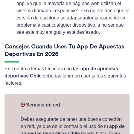
app, ya que la mayoría de páginas web utilizan el
sistema llamado ‘responsive’. Eso quiere decir que la
versión de escritorio se adapta automáticamente sin
problema a casi cualquier dispositivo, a no ser que
sea este muy antiguo y esté desfasado.
Consejos Cuando Uses Tu App De Apuestas
Deportivas En 2026
En cuanto a temas técnicos con las
app de apuestas
deportivas Chile
deberías tener en cuenta los siguientes
factores:
Servicio de red
Debes asegurarte de tener una buena conexión
en red, ya que de lo contrario el uso de tu
app de
apuestas deportivas Chile
puede fallar. Tener