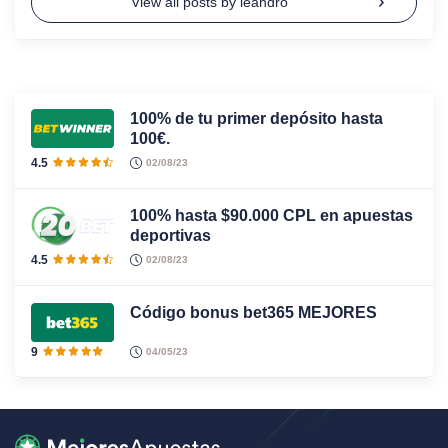
View all posts by leandro
100% de tu primer depósito hasta
100€.
4.5
02/08/23
100% hasta $90.000 CPL en apuestas
deportivas
4.5
02/08/23
Código bonus bet365 MEJORES
9
04/05/23