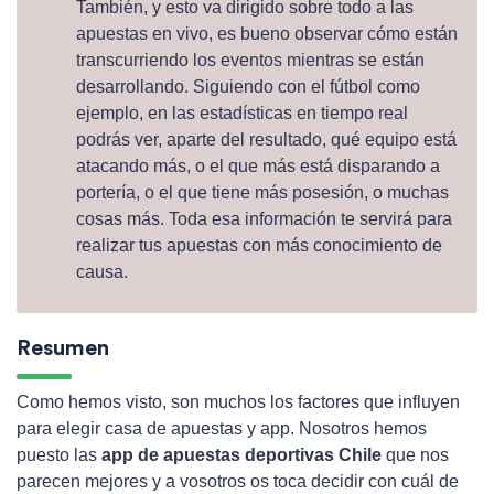
También, y esto va dirigido sobre todo a las
apuestas en vivo, es bueno observar cómo están
transcurriendo los eventos mientras se están
desarrollando. Siguiendo con el fútbol como
ejemplo, en las estadísticas en tiempo real
podrás ver, aparte del resultado, qué equipo está
atacando más, o el que más está disparando a
portería, o el que tiene más posesión, o muchas
cosas más. Toda esa información te servirá para
realizar tus apuestas con más conocimiento de
causa.
Resumen
Como hemos visto, son muchos los factores que influyen
para elegir casa de apuestas y app. Nosotros hemos
puesto las
app de apuestas deportivas Chile
que nos
parecen mejores y a vosotros os toca decidir con cuál de