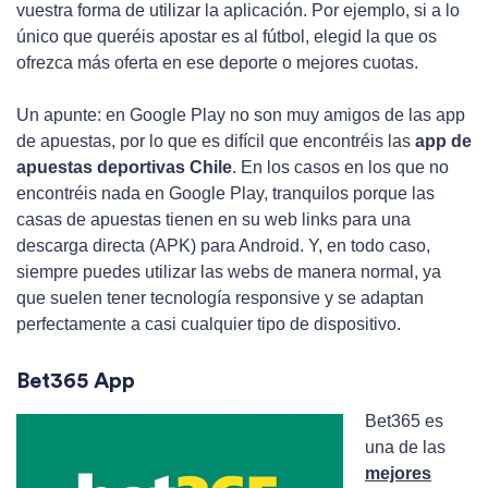
vuestra forma de utilizar la aplicación. Por ejemplo, si a lo
único que queréis apostar es al fútbol, elegid la que os
ofrezca más oferta en ese deporte o mejores cuotas.
Un apunte: en Google Play no son muy amigos de las app
de apuestas, por lo que es difícil que encontréis las
app de
apuestas deportivas Chile
. En los casos en los que no
encontréis nada en Google Play, tranquilos porque las
casas de apuestas tienen en su web links para una
descarga directa (APK) para Android. Y, en todo caso,
siempre puedes utilizar las webs de manera normal, ya
que suelen tener tecnología responsive y se adaptan
perfectamente a casi cualquier tipo de dispositivo.
Bet365 App
Bet365 es
una de las
mejores