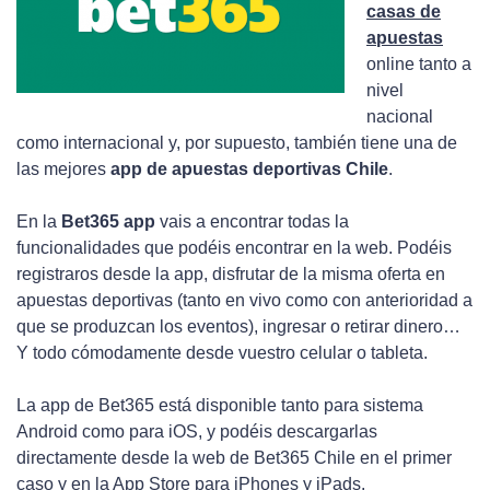
casas de
apuestas
online tanto a
nivel
nacional
como internacional y, por supuesto, también tiene una de
las mejores
app de apuestas deportivas Chile
.
En la
Bet365 app
vais a encontrar todas la
funcionalidades que podéis encontrar en la web. Podéis
registraros desde la app, disfrutar de la misma oferta en
apuestas deportivas (tanto en vivo como con anterioridad a
que se produzcan los eventos), ingresar o retirar dinero…
Y todo cómodamente desde vuestro celular o tableta.
La app de Bet365 está disponible tanto para sistema
Android como para iOS, y podéis descargarlas
directamente desde la web de Bet365 Chile en el primer
caso y en la App Store para iPhones y iPads.