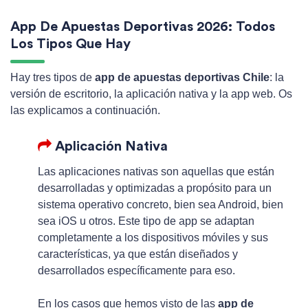
App De Apuestas Deportivas 2026: Todos
Los Tipos Que Hay
Hay tres tipos de
app de apuestas deportivas Chile
: la
versión de escritorio, la aplicación nativa y la app web. Os
las explicamos a continuación.
Aplicación Nativa
Las aplicaciones nativas son aquellas que están
desarrolladas y optimizadas a propósito para un
sistema operativo concreto, bien sea Android, bien
sea iOS u otros. Este tipo de app se adaptan
completamente a los dispositivos móviles y sus
características, ya que están diseñados y
desarrollados específicamente para eso.
En los casos que hemos visto de las
app de