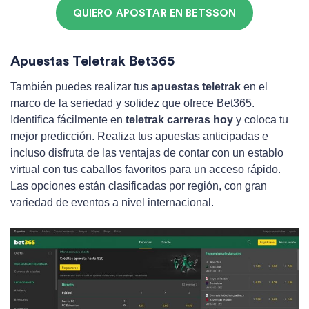
QUIERO APOSTAR EN BETSSON
Apuestas Teletrak Bet365
También puedes realizar tus
apuestas teletrak
en el
marco de la seriedad y solidez que ofrece Bet365.
Identifica fácilmente en
teletrak carreras hoy
y coloca tu
mejor predicción. Realiza tus apuestas anticipadas e
incluso disfruta de las ventajas de contar con un establo
virtual con tus caballos favoritos para un acceso rápido.
Las opciones están clasificadas por región, con gran
variedad de eventos a nivel internacional.