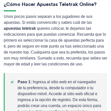
¿Cómo Hacer Apuestas Teletrak Online?
Unos pocos pasos separan a los jugadores de sus
apuestas. Si estás convencido y sabes cuál de las
apuestas teletrak
quieres colocar, te dejamos las
indicaciones para que puedas comenzar. Recuerda que lo
primero es seleccionar la casa de apuestas perfecta para
ti, pero de seguro en este punto ya has seleccionado una
de nuestro top. Cualquiera que sea tu preferida, los pasos
son muy similares. Sumado a esto, recuerda que sebes ser
mayor de edad y leer las condiciones de uso.
Paso 1:
Ingresa al sitio web en el navegador
de tu preferencia, desde tu computador o tu
dispositivo móvil. Accede al sitio web oficial e
ingresa a la opción de registro. De esta forma,
podrás crear una cuenta, un espacio único para