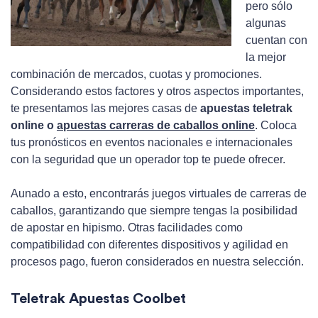
pero sólo
algunas
cuentan con
la mejor
combinación de mercados, cuotas y promociones.
Considerando estos factores y otros aspectos importantes,
te presentamos las mejores casas de
apuestas teletrak
online o
apuestas carreras de caballos online
. Coloca
tus pronósticos en eventos nacionales e internacionales
con la seguridad que un operador top te puede ofrecer.
Aunado a esto, encontrarás juegos virtuales de carreras de
caballos, garantizando que siempre tengas la posibilidad
de apostar en hipismo. Otras facilidades como
compatibilidad con diferentes dispositivos y agilidad en
procesos pago, fueron considerados en nuestra selección.
Teletrak Apuestas Coolbet