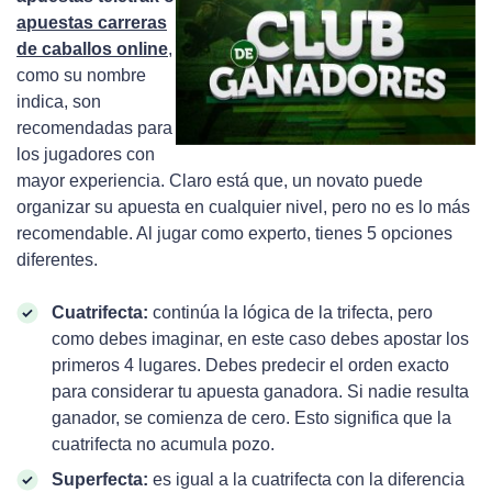
apuestas carreras
de caballos online
,
como su nombre
indica, son
recomendadas para
los jugadores con
mayor experiencia. Claro está que, un novato puede
organizar su apuesta en cualquier nivel, pero no es lo más
recomendable. Al jugar como experto, tienes 5 opciones
diferentes.
Cuatrifecta:
continúa la lógica de la trifecta, pero
como debes imaginar, en este caso debes apostar los
primeros 4 lugares. Debes predecir el orden exacto
para considerar tu apuesta ganadora. Si nadie resulta
ganador, se comienza de cero. Esto significa que la
cuatrifecta no acumula pozo.
Superfecta:
es igual a la cuatrifecta con la diferencia