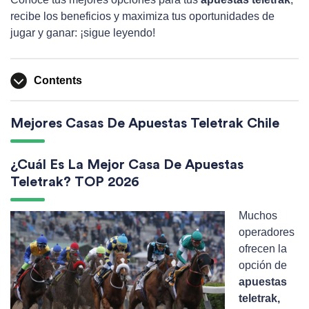
recibe los beneficios y maximiza tus oportunidades de
jugar y ganar: ¡sigue leyendo!
Contents
Mejores Casas De Apuestas Teletrak Chile
¿Cuál Es La Mejor Casa De Apuestas
Teletrak? TOP 2026
Muchos
operadores
ofrecen la
opción de
apuestas
teletrak,