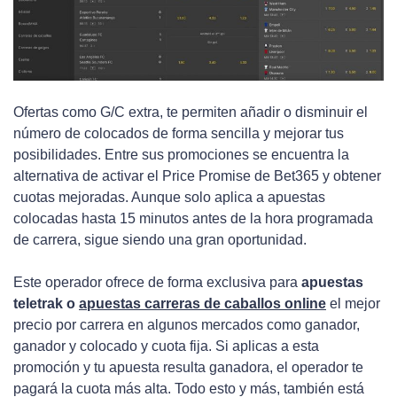
Ofertas como G/C extra, te permiten añadir o disminuir el
número de colocados de forma sencilla y mejorar tus
posibilidades. Entre sus promociones se encuentra la
alternativa de activar el Price Promise de Bet365 y obtener
cuotas mejoradas. Aunque solo aplica a apuestas
colocadas hasta 15 minutos antes de la hora programada
de carrera, sigue siendo una gran oportunidad.
Este operador ofrece de forma exclusiva para
apuestas
teletrak o
apuestas carreras de caballos online
el mejor
precio por carrera en algunos mercados como ganador,
ganador y colocado y cuota fija. Si aplicas a esta
promoción y tu apuesta resulta ganadora, el operador te
pagará la cuota más alta. Todo esto y más, también está