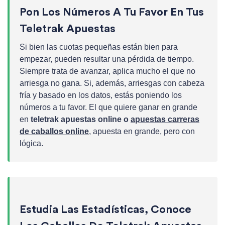
Pon Los Números A Tu Favor En Tus
Teletrak Apuestas
Si bien las cuotas pequeñas están bien para
empezar, pueden resultar una pérdida de tiempo.
Siempre trata de avanzar, aplica mucho el que no
arriesga no gana. Si, además, arriesgas con cabeza
fría y basado en los datos, estás poniendo los
números a tu favor. El que quiere ganar en grande
en
teletrak apuestas online o
apuestas carreras
de caballos online
, apuesta en grande, pero con
lógica.
Estudia Las Estadísticas, Conoce