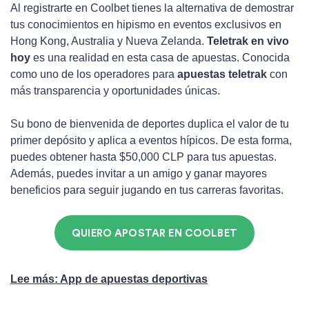
Al registrarte en Coolbet tienes la alternativa de demostrar
tus conocimientos en hipismo en eventos exclusivos en
Hong Kong, Australia y Nueva Zelanda.
Teletrak en vivo
hoy
es una realidad en esta casa de apuestas. Conocida
como uno de los operadores para
apuestas teletrak
con
más transparencia y oportunidades únicas.
Su bono de bienvenida de deportes duplica el valor de tu
primer depósito y aplica a eventos hípicos. De esta forma,
puedes obtener hasta $50,000 CLP para tus apuestas.
Además, puedes invitar a un amigo y ganar mayores
beneficios para seguir jugando en tus carreras favoritas.
QUIERO APOSTAR EN COOLBET
Lee más: App de apuestas deportivas