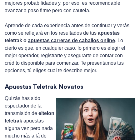
mejores probabilidades y, por eso, es recomendable
avanzar a paso firme pero con cautela.
Aprende de cada experiencia antes de continuar y verás
como se reflejará en los resultados de tus
apuestas
teletrak o
apuestas carreras de caballos online
. Lo
cierto es que, en cualquier caso, lo primero es elegir el
mejor operador, registrarte y asegurarte de contar con
crédito disponible para comenzar. Te presentamos tus
opciones, tú eliges cual te describe mejor.
Apuestas Teletrak Novatos
Quizás has sido
espectador de la
transmisión de
eltelon
teletrak
apuestas
alguna vez pero nada
mucho más allá de