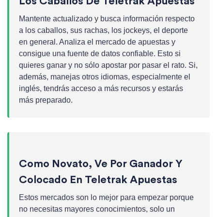
Los Caballos De Teletrak Apuestas
Mantente actualizado y busca información respecto
a los caballos, sus rachas, los jockeys, el deporte
en general. Analiza el mercado de apuestas y
consigue una fuente de datos confiable. Esto si
quieres ganar y no sólo apostar por pasar el rato. Si,
además, manejas otros idiomas, especialmente el
inglés, tendrás acceso a más recursos y estarás
más preparado.
Como Novato, Ve Por Ganador Y
Colocado En Teletrak Apuestas
Estos mercados son lo mejor para empezar porque
no necesitas mayores conocimientos, solo un