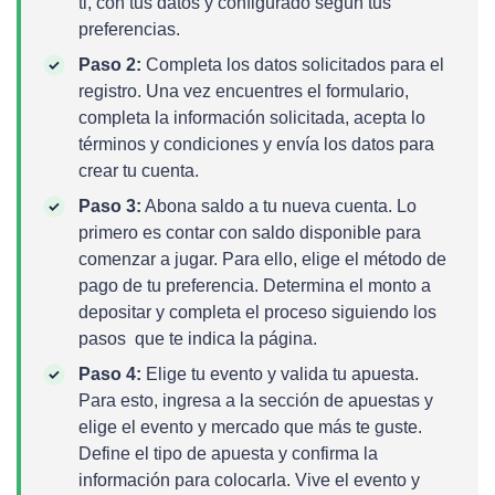
ti, con tus datos y configurado según tus
preferencias.
Paso 2:
Completa los datos solicitados para el
registro. Una vez encuentres el formulario,
completa la información solicitada, acepta lo
términos y condiciones y envía los datos para
crear tu cuenta.
Paso 3:
Abona saldo a tu nueva cuenta. Lo
primero es contar con saldo disponible para
comenzar a jugar. Para ello, elige el método de
pago de tu preferencia. Determina el monto a
depositar y completa el proceso siguiendo los
pasos que te indica la página.
Paso 4:
Elige tu evento y valida tu apuesta.
Para esto, ingresa a la sección de apuestas y
elige el evento y mercado que más te guste.
Define el tipo de apuesta y confirma la
información para colocarla. Vive el evento y