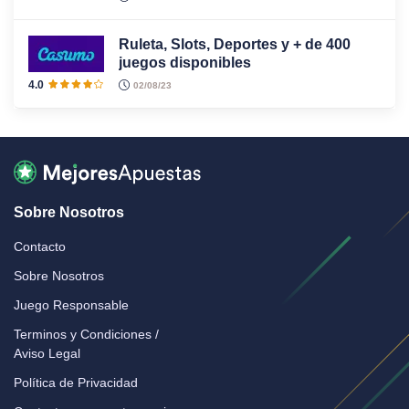
Ruleta, Slots, Deportes y + de 400
juegos disponibles
4.0
02/08/23
Sobre Nosotros
Contacto
Sobre Nosotros
Juego Responsable
Terminos y Condiciones /
Aviso Legal
Política de Privacidad